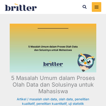
Skip
Search
to
content
5 Masalah Umum dalam Proses
Olah Data dan Solusinya untuk
Mahasiswa
Artikel
/
masalah olah data
,
olah data
,
penelitian
kualitatif
,
penelitian kuantitatif
,
uji statistik