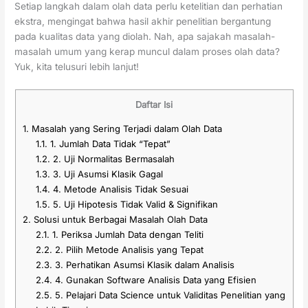
Setiap langkah dalam olah data perlu ketelitian dan perhatian
ekstra, mengingat bahwa hasil akhir penelitian bergantung
pada kualitas data yang diolah. Nah, apa sajakah masalah-
masalah umum yang kerap muncul dalam proses olah data?
Yuk, kita telusuri lebih lanjut!
Daftar Isi
1.
Masalah yang Sering Terjadi dalam Olah Data
1.1.
1. Jumlah Data Tidak “Tepat”
1.2.
2. Uji Normalitas Bermasalah
1.3.
3. Uji Asumsi Klasik Gagal
1.4.
4. Metode Analisis Tidak Sesuai
1.5.
5. Uji Hipotesis Tidak Valid & Signifikan
2.
Solusi untuk Berbagai Masalah Olah Data
2.1.
1. Periksa Jumlah Data dengan Teliti
2.2.
2. Pilih Metode Analisis yang Tepat
2.3.
3. Perhatikan Asumsi Klasik dalam Analisis
2.4.
4. Gunakan Software Analisis Data yang Efisien
2.5.
5. Pelajari Data Science untuk Validitas Penelitian yang