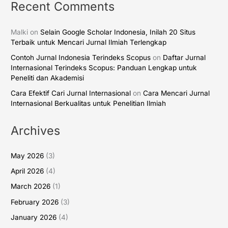
Recent Comments
Malki
on
Selain Google Scholar Indonesia, Inilah 20 Situs
Terbaik untuk Mencari Jurnal Ilmiah Terlengkap
Contoh Jurnal Indonesia Terindeks Scopus
on
Daftar Jurnal
Internasional Terindeks Scopus: Panduan Lengkap untuk
Peneliti dan Akademisi
Cara Efektif Cari Jurnal Internasional
on
Cara Mencari Jurnal
Internasional Berkualitas untuk Penelitian Ilmiah
Archives
May 2026
(3)
April 2026
(4)
March 2026
(1)
February 2026
(3)
January 2026
(4)