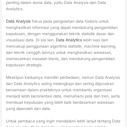
penting dalam dunia data, yaitu Data Analysis dan Data
Analytics.
Data Analysis
fokus pada pengolahan data historis untuk
menghasilkan informasi yang dapat mendukung pengambilan
keputusan, dengan menggunakan teknik statistik dasar dan
visualisasi data. Di sisi lain,
Data Analytics
lebih luas dan
mencakup penggunaan algoritma statistik, machine learning,
dan teknik canggih lainnya untuk menghasilkan wawasan,
memecahkan masalah bisnis, dan mendukung pengambilan
keputusan strategis.
Meskipun keduanya memiliki perbedaan, namun Data Analysis
dan Data Analytics saling melengkapi dan sering digunakan
bersamaan dalam prakteknya untuk membantu organisasi
menjadi lebih berorientasi data, memahami pola dan tren, serta
membuat keputusan yang lebih baik berdasarkan wawasan
yang diperoleh dari data.
Untuk pembaca yang ingin mendalami lebih lanjut tentang Data