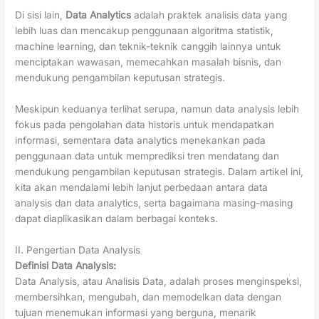
Di sisi lain,
Data Analytics
adalah praktek analisis data yang
lebih luas dan mencakup penggunaan algoritma statistik,
machine learning, dan teknik-teknik canggih lainnya untuk
menciptakan wawasan, memecahkan masalah bisnis, dan
mendukung pengambilan keputusan strategis.
Meskipun keduanya terlihat serupa, namun data analysis lebih
fokus pada pengolahan data historis untuk mendapatkan
informasi, sementara data analytics menekankan pada
penggunaan data untuk memprediksi tren mendatang dan
mendukung pengambilan keputusan strategis. Dalam artikel ini,
kita akan mendalami lebih lanjut perbedaan antara data
analysis dan data analytics, serta bagaimana masing-masing
dapat diaplikasikan dalam berbagai konteks.
II. Pengertian Data Analysis
Definisi Data Analysis:
Data Analysis, atau Analisis Data, adalah proses menginspeksi,
membersihkan, mengubah, dan memodelkan data dengan
tujuan menemukan informasi yang berguna, menarik