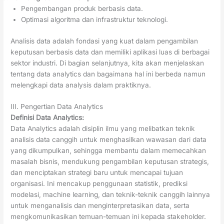
Pengembangan produk berbasis data.
Optimasi algoritma dan infrastruktur teknologi.
Analisis data adalah fondasi yang kuat dalam pengambilan
keputusan berbasis data dan memiliki aplikasi luas di berbagai
sektor industri. Di bagian selanjutnya, kita akan menjelaskan
tentang data analytics dan bagaimana hal ini berbeda namun
melengkapi data analysis dalam praktiknya.
III. Pengertian Data Analytics
Definisi Data Analytics:
Data Analytics adalah disiplin ilmu yang melibatkan teknik
analisis data canggih untuk menghasilkan wawasan dari data
yang dikumpulkan, sehingga membantu dalam memecahkan
masalah bisnis, mendukung pengambilan keputusan strategis,
dan menciptakan strategi baru untuk mencapai tujuan
organisasi. Ini mencakup penggunaan statistik, prediksi
modelasi, machine learning, dan teknik-teknik canggih lainnya
untuk menganalisis dan menginterpretasikan data, serta
mengkomunikasikan temuan-temuan ini kepada stakeholder.