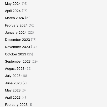
May 2024
(16)
April 2024
(17)
March 2024
(21)
February 2024
(16)
January 2024
(22)
December 2023
(17)
November 2023
(14)
October 2023
(25)
September 2023
(29)
August 2023
(22)
July 2023
(16)
June 2023
(7)
May 2023
(6)
April 2023
(4)
February 2023
(1)