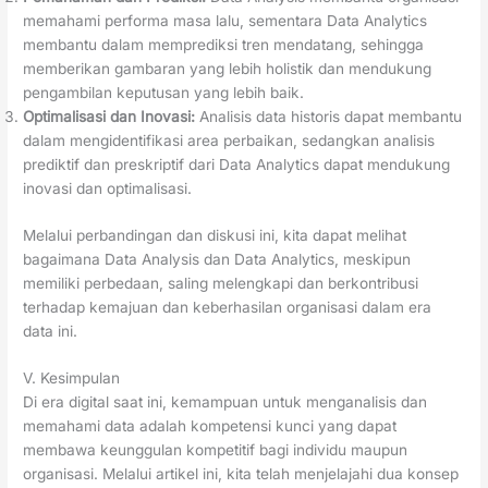
memahami performa masa lalu, sementara Data Analytics
membantu dalam memprediksi tren mendatang, sehingga
memberikan gambaran yang lebih holistik dan mendukung
pengambilan keputusan yang lebih baik.
Optimalisasi dan Inovasi:
Analisis data historis dapat membantu
dalam mengidentifikasi area perbaikan, sedangkan analisis
prediktif dan preskriptif dari Data Analytics dapat mendukung
inovasi dan optimalisasi.
Melalui perbandingan dan diskusi ini, kita dapat melihat
bagaimana Data Analysis dan Data Analytics, meskipun
memiliki perbedaan, saling melengkapi dan berkontribusi
terhadap kemajuan dan keberhasilan organisasi dalam era
data ini.
V. Kesimpulan
Di era digital saat ini, kemampuan untuk menganalisis dan
memahami data adalah kompetensi kunci yang dapat
membawa keunggulan kompetitif bagi individu maupun
organisasi. Melalui artikel ini, kita telah menjelajahi dua konsep