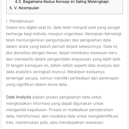
4.3.
Bagaimana Kedua Konsep ini Saling Melengkapi:
5.
V. Kesimpulan
I. Pendahuluan
Dalam era digital saat ini, data telah menjadi aset yang sangat
berharga bagi individu maupun organisasi. Kemajuan teknologi
telah memungkinkan pengumpulan dan pengolahan data
dalam skala yang belum pernah terjadi sebelumnya. Data ini,
jika dianalisis dengan benar, dapat membuka wawasan baru
dan membantu dalam pengambilan keputusan yang lebih baik.
Di tengah kemajuan ini, istilah-istilah seperti data analysis dan
data analytics seringkali muncul. Meskipun keduanya
terdengar serupa, namun memiliki perbedaan dan penerapan
yang signifikan dalam dunia data.
Data Analysis
adalah proses pengolahan data untuk
menghasilkan informasi yang dapat digunakan untuk
mengambil keputusan. Proses ini melibatkan pembersihan
data, transformasi, dan modelasi data untuk mengidentifikasi
tren, menemukan pola, atau mendapatkan wawasan.