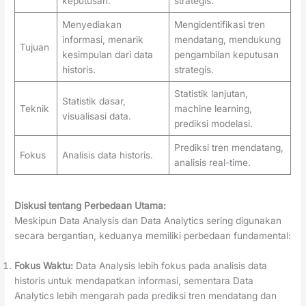
keputusan.
strategis.
Menyediakan
Mengidentifikasi tren
informasi, menarik
mendatang, mendukung
Tujuan
kesimpulan dari data
pengambilan keputusan
historis.
strategis.
Statistik lanjutan,
Statistik dasar,
Teknik
machine learning,
visualisasi data.
prediksi modelasi.
Prediksi tren mendatang,
Fokus
Analisis data historis.
analisis real-time.
Diskusi tentang Perbedaan Utama:
Meskipun Data Analysis dan Data Analytics sering digunakan
secara bergantian, keduanya memiliki perbedaan fundamental:
Fokus Waktu:
Data Analysis lebih fokus pada analisis data
historis untuk mendapatkan informasi, sementara Data
Analytics lebih mengarah pada prediksi tren mendatang dan