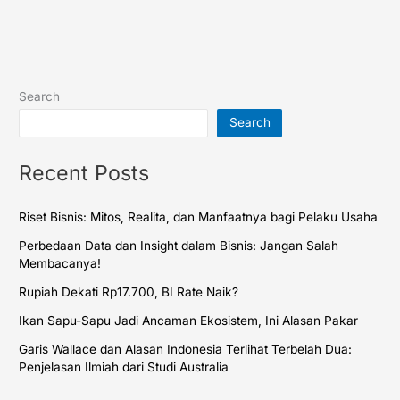
Search
Search
Recent Posts
Riset Bisnis: Mitos, Realita, dan Manfaatnya bagi Pelaku Usaha
Perbedaan Data dan Insight dalam Bisnis: Jangan Salah
Membacanya!
Rupiah Dekati Rp17.700, BI Rate Naik?
Ikan Sapu-Sapu Jadi Ancaman Ekosistem, Ini Alasan Pakar
Garis Wallace dan Alasan Indonesia Terlihat Terbelah Dua:
Penjelasan Ilmiah dari Studi Australia