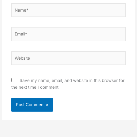
Name*
Email*
Website
Save my name, email, and website in this browser for
the next time I comment.