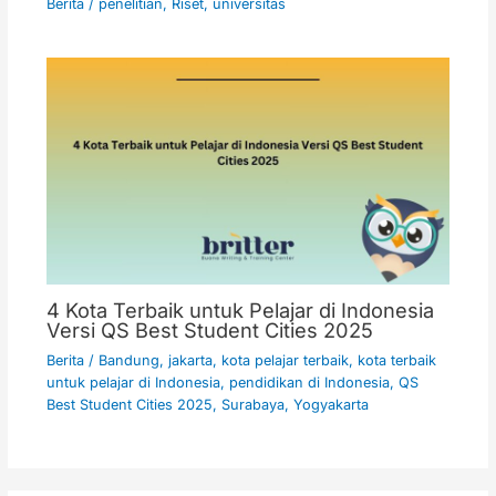
Berita
/
penelitian
,
Riset
,
universitas
4 Kota Terbaik untuk Pelajar di Indonesia
Versi QS Best Student Cities 2025
Berita
/
Bandung
,
jakarta
,
kota pelajar terbaik
,
kota terbaik
untuk pelajar di Indonesia
,
pendidikan di Indonesia
,
QS
Best Student Cities 2025
,
Surabaya
,
Yogyakarta