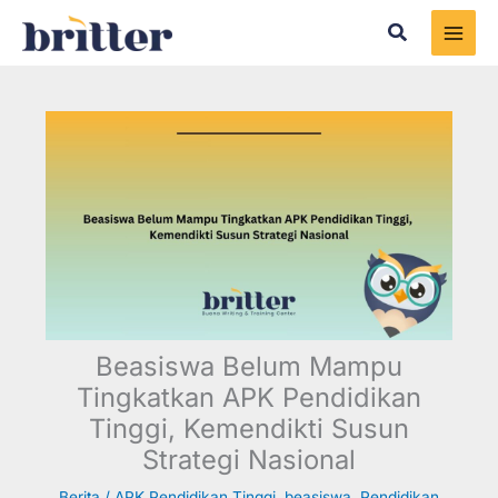
Skip
Search
to
content
Beasiswa Belum Mampu
Tingkatkan APK Pendidikan
Tinggi, Kemendikti Susun
Strategi Nasional
Berita
/
APK Pendidikan Tinggi
,
beasiswa
,
Pendidikan