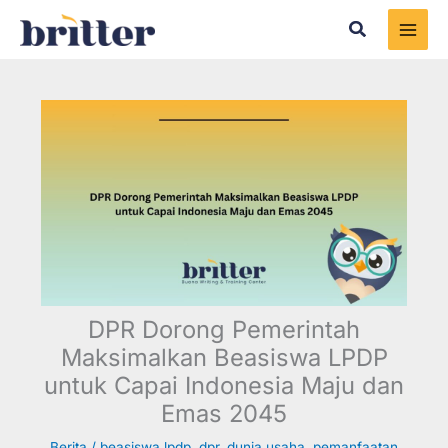
Skip
Search
to
content
DPR Dorong Pemerintah
Maksimalkan Beasiswa LPDP
untuk Capai Indonesia Maju dan
Emas 2045
Berita
/
beasiswa lpdp
,
dpr
,
dunia usaha
,
pemanfaatan