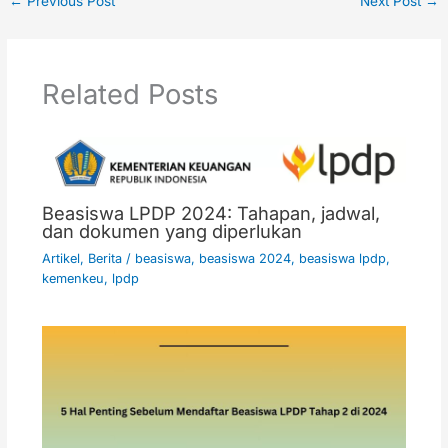
←
Previous Post
Next Post
→
Related Posts
Beasiswa LPDP 2024: Tahapan, jadwal,
dan dokumen yang diperlukan
Artikel
,
Berita
/
beasiswa
,
beasiswa 2024
,
beasiswa lpdp
,
kemenkeu
,
lpdp