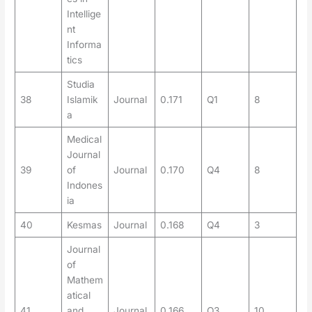
Intellige
nt
Informa
tics
Studia
38
Islamik
Journal
0.171
Q1
8
a
Medical
Journal
39
of
Journal
0.170
Q4
8
Indones
ia
40
Kesmas
Journal
0.168
Q4
3
Journal
of
Mathem
atical
41
and
Journal
0.166
Q3
10