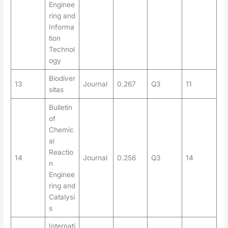
Enginee
ring and
Informa
tion
Technol
ogy
Biodiver
13
Journal
0.267
Q3
11
sitas
Bulletin
of
Chemic
al
Reactio
14
Journal
0.256
Q3
14
n
Enginee
ring and
Catalysi
s
Internati