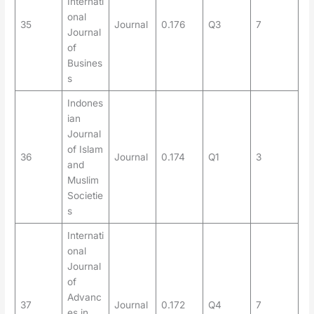
Internati
onal
35
Journal
0.176
Q3
7
Journal
of
Busines
s
Indones
ian
Journal
of Islam
36
Journal
0.174
Q1
3
and
Muslim
Societie
s
Internati
onal
Journal
of
Advanc
37
Journal
0.172
Q4
7
es in