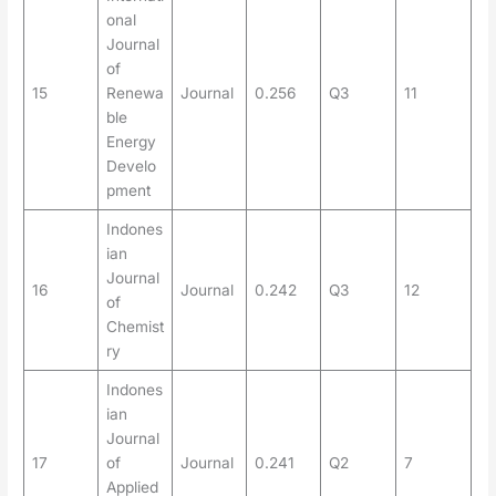
onal
Journal
of
15
Renewa
Journal
0.256
Q3
11
ble
Energy
Develo
pment
Indones
ian
Journal
16
Journal
0.242
Q3
12
of
Chemist
ry
Indones
ian
Journal
17
of
Journal
0.241
Q2
7
Applied