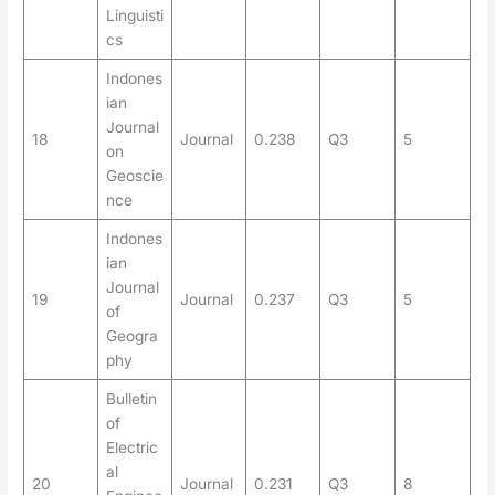
Linguisti
cs
Indones
ian
Journal
18
Journal
0.238
Q3
5
on
Geoscie
nce
Indones
ian
Journal
19
Journal
0.237
Q3
5
of
Geogra
phy
Bulletin
of
Electric
al
20
Journal
0.231
Q3
8