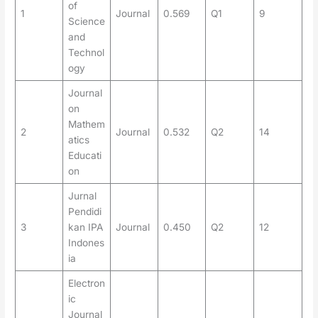
of
1
Journal
0.569
Q1
9
Science
and
Technol
ogy
Journal
on
Mathem
2
Journal
0.532
Q2
14
atics
Educati
on
Jurnal
Pendidi
3
kan IPA
Journal
0.450
Q2
12
Indones
ia
Electron
ic
Journal