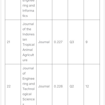
Enginee
ring and
Informa
tics
Journal
of the
Indones
ian
21
Journal
0.227
Q3
9
Tropical
Animal
Agricult
ure
Journal
of
Enginee
ring and
22
Journal
0.226
Q2
12
Technol
ogical
Science
s