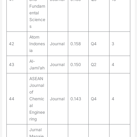
Fundam
ental
Science
s
Atom
42
Indones
Journal
0.158
Q4
3
ia
Al-
43
Journal
0.150
Q2
4
Jami’ah
ASEAN
Journal
of
44
Chemic
Journal
0.143
Q4
4
al
Enginee
ring
Jurnal
Manaje