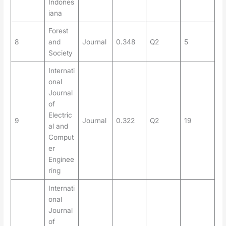
Indones
iana
Forest
8
and
Journal
0.348
Q2
5
Society
Internati
onal
Journal
of
Electric
9
Journal
0.322
Q2
19
al and
Comput
er
Enginee
ring
Internati
onal
Journal
of