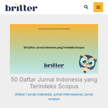
Skip
Search
to
content
50 Daftar Jurnal Indonesia yang
Terindeks Scopus
Artikel
/
jurnal indonesia
,
jurnal internasional
,
jurnal
scopus