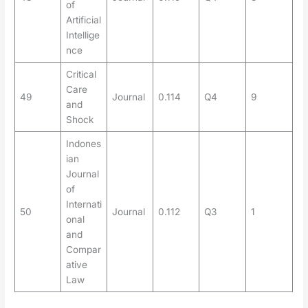
of
Artificial
Intellige
nce
Critical
Care
49
Journal
0.114
Q4
9
and
Shock
Indones
ian
Journal
of
Internati
50
Journal
0.112
Q3
1
onal
and
Compar
ative
Law