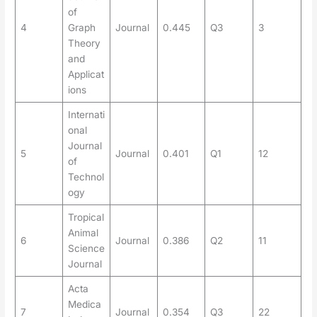
of
4
Graph
Journal
0.445
Q3
3
Theory
and
Applicat
ions
Internati
onal
Journal
5
Journal
0.401
Q1
12
of
Technol
ogy
Tropical
Animal
6
Journal
0.386
Q2
11
Science
Journal
Acta
Medica
7
Journal
0.354
Q3
22