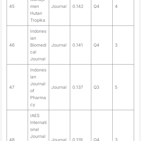
45
men
Journal
0.142
Q4
4
Hutan
Tropika
Indones
ian
46
Biomedi
Journal
0.141
Q4
3
cal
Journal
Indones
ian
Journal
47
Journal
0.137
Q3
5
of
Pharma
cy
IAES
Internati
onal
Journal
48
Journal
0.119
Q4
3