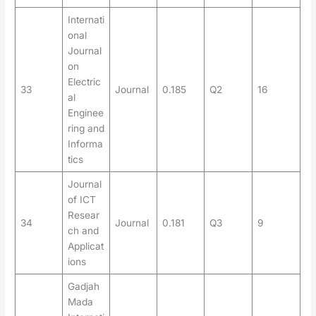
Internati
onal
Journal
on
Electric
33
Journal
0.185
Q2
16
al
Enginee
ring and
Informa
tics
Journal
of ICT
Resear
34
Journal
0.181
Q3
9
ch and
Applicat
ions
Gadjah
Mada