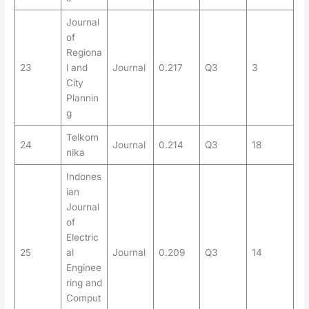
Journal
of
Regiona
23
l and
Journal
0.217
Q3
3
City
Plannin
g
Telkom
24
Journal
0.214
Q3
18
nika
Indones
ian
Journal
of
Electric
25
al
Journal
0.209
Q3
14
Enginee
ring and
Comput