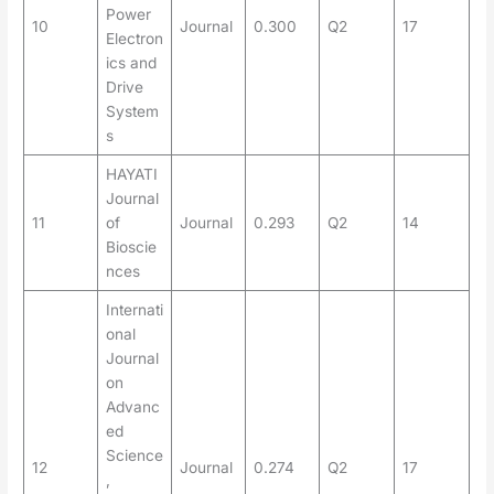
Power
10
Journal
0.300
Q2
17
Electron
ics and
Drive
System
s
HAYATI
Journal
11
of
Journal
0.293
Q2
14
Bioscie
nces
Internati
onal
Journal
on
Advanc
ed
Science
12
Journal
0.274
Q2
17
,