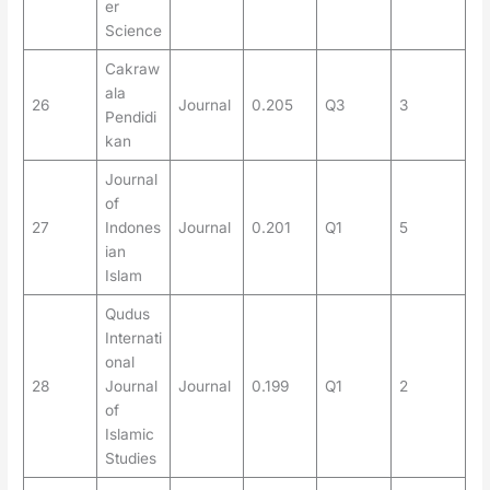
er
Science
Cakraw
ala
26
Journal
0.205
Q3
3
Pendidi
kan
Journal
of
27
Indones
Journal
0.201
Q1
5
ian
Islam
Qudus
Internati
onal
28
Journal
Journal
0.199
Q1
2
of
Islamic
Studies