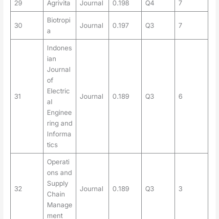
29
Agrivita
Journal
0.198
Q4
7
Biotropi
30
Journal
0.197
Q3
7
a
Indones
ian
Journal
of
Electric
31
Journal
0.189
Q3
6
al
Enginee
ring and
Informa
tics
Operati
ons and
Supply
32
Journal
0.189
Q3
3
Chain
Manage
ment