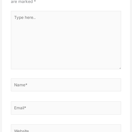
are marked
*
Type
here..
Name*
Email*
Website