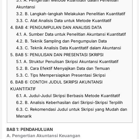
Akuntansi
3.2.
B. Langkah-langkah Melakukan Penelitian Kuantitatif
3.3.
C. Alat Analisis Data untuk Metode Kuantitatif
4.
BAB 4: PENGUMPULAN DAN ANALISIS DATA
4.1.
A. Sumber Data untuk Penelitian Akuntansi Kuantitatif
4.2.
B. Teknik Sampling dan Pengumpulan Data
4.3.
C. Teknik Analisis Data Kuantitatif dalam Akuntansi
5.
BAB 5: PENULISAN DAN PRESENTASI SKRIPSI
5.1.
A. Struktur Penulisan Skripsi Akuntansi Kuantitatif
5.2.
B. Cara Efektif Menyajikan Data dan Temuan
5.3.
C. Tips Mempersiapkan Presentasi Skripsi
6.
BAB 6: CONTOH JUDUL SKRIPSI AKUNTANSI
KUANTITATIF
6.1.
A. Judul-Judul Skripsi Berbasis Metode Kuantitatif
6.2.
B. Analisis Keberhasilan dari Skripsi-Skripsi Terpilih
6.3.
C. Rekomendasi Judul untuk Skripsi yang Mudah dan
Menarik
BAB 1: PENDAHULUAN
A. Pengertian Akuntansi Keuangan