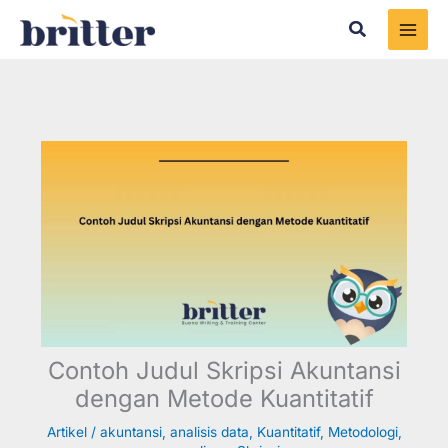
Skip
Search
to
content
Contoh Judul Skripsi Akuntansi
dengan Metode Kuantitatif
Artikel
/
akuntansi
,
analisis data
,
Kuantitatif
,
Metodologi
,