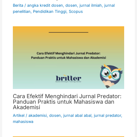
Berita
/
angka kredit dosen
,
dosen
,
jurnal ilmiah
,
jurnal
penelitian
,
Pendidikan Tinggi
,
Scopus
Cara Efektif Menghindari Jurnal Predator:
Panduan Praktis untuk Mahasiswa dan
Akademisi
Artikel
/
akademisi
,
dosen
,
jurnal abal abal
,
jurnal predator
,
mahasiswa