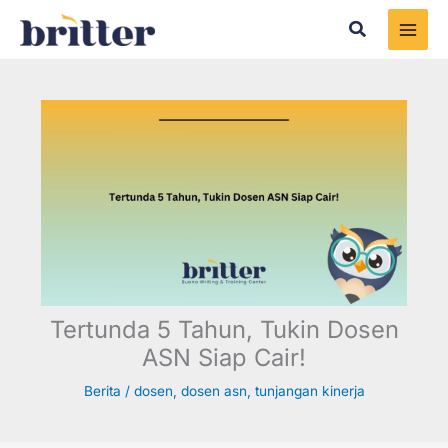
Skip
Search
to
content
Tertunda 5 Tahun, Tukin Dosen
ASN Siap Cair!
Berita
/
dosen
,
dosen asn
,
tunjangan kinerja